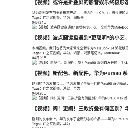
【视频】或许是折叠屏的影音娱乐终极形态，华
华为刚刚发布的全新形态产品——华为Pura X Max，与
Tags：
IT之家视频
，
华为
，
阔折叠
04月24日
【视频】波点圆键盘遇到“更聪明”的小艺，全
本期视频，我们也将为大家带来全新华为MateBook 14 
Tags：
IT之家视频
，
华为
，
鸿蒙
，
鸿蒙笔记本
，
Matebook
04月20日
【视频】新配色、新配件，华为Pura90
刚刚的华为发布会上，华为发布了全新一代的Pura90 系列新
Tags：
IT之家视频
，
鸿蒙
，
华为
04月20日
【视频】阔！更阔！三款折叠有何区别？华为P
刚刚的发布会上，华为发布了全新形态的产品——华为Pura X Ma
Tags：
IT之家视频
，
华为