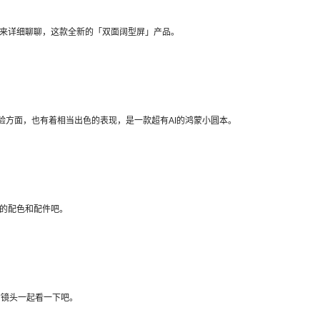
们就来详细聊聊，这款全新的「双面阔型屏」产品。
体验方面，也有着相当出色的表现，是一款超有AI的鸿蒙小圆本。
新的配色和配件吧。
家的镜头一起看一下吧。