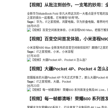
【视频】从批注到创作，一支笔的妙用：全新华为
全新华为MateBook Fold 非凡大师这次的一大看点是手
之家的镜头一起看看，它有哪些“妙用”吧。
Tags：
华为
，
IT之家视频
，
鸿蒙电脑
，
华为折叠电脑
，
尊界时代
08月05日
【视频】百变空间首发体验，小米澎程N90
小米澎程N90 Max 全新发布的百变空间体验如何？跟随IT之
Tags：
IT之家视频
，
小米
，
小米澎程
07月30日
【视频】大疆Pocket 4P、Pocket 4 怎
双摄版本的大疆Pocket 4P 今天正式开售了，那么大疆Pocket 
Tags：
IT之家视频
，
大疆
，
Pocket
06月23日
【视频】每一帧都清晰！荣耀600 系列首发
荣耀这次在荣耀600系列上，行业首发了全焦段的 4K Live