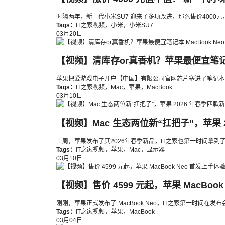
时隔两年，新一代小米SU7 迎来了多项改进，那么售价4000
Tags：
IT之家视频
，
小米
，
小米SU7
03月20日
【视频】清库存or真香机？苹果最便宜笔记本 
苹果把爱游戏电子开户【中国】有限公司官网芯片塞进了笔记本里？这
Tags：
IT之家视频
，
Mac
，
苹果
，
MacBook
03月10日
【视频】Mac 生态两位新“扛把子”，苹果 
上周，苹果发布了其2026年春季新品，IT之家也第一时间拿到了产品
Tags：
IT之家视频
，
苹果
，
Mac
，
显示器
03月10日
【视频】售价 4599 元起，苹果 MacBoo
刚刚，苹果正式发布了 MacBook Neo，IT之家第一时间
Tags：
IT之家视频
，
苹果
，
MacBook
03月04日