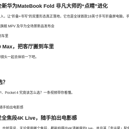
MateBook Fold 非凡大师的“点睛”进化
写笔的加入，让“折叠+书写”的双重形态真正落地，它也是全球首款18英寸手写折叠屏电脑
旗舰 MPV 及华为全场景新品发布会
 Max，把客厅搬到车里
家的镜头一起去体验一下吧。
么选？
4P、Pocket 4 究竟该怎么选？一条视频带你看懂。
全焦段4K Live，随手拍出电影感
 直出，也就是说，无论使用哪个焦段，都能拍摄出4K清晰度的Live。并且其「幸运星