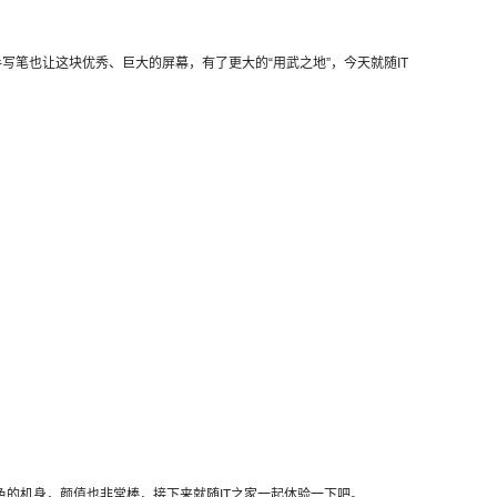
，手写笔也让这块优秀、巨大的屏幕，有了更大的“用武之地”，今天就随IT
」配色的机身，颜值也非常棒，接下来就随IT之家一起体验一下吧。