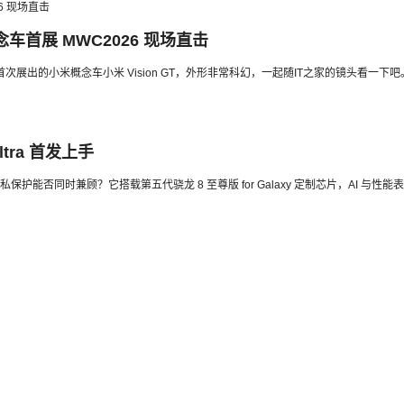
念车首展 MWC2026 现场直击
首次展出的小米概念车小米 Vision GT，外形非常科幻，一起随IT之家的镜头看一下吧
ltra 首发上手
能否同时兼顾？它搭载第五代骁龙 8 至尊版 for Galaxy 定制芯片，AI 