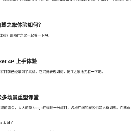
原自驾之旅体验如何？
么体验？跟随IT之家一起看一下吧。
t 4P 上手体验
，IT之家目前已经拿到了真机，它究竟表现如何，随IT之家抢先看一下吧。
云多场景重塑课堂
领域的盛会，大大的华为logo在现场十分醒目，占地广阔的展区也是人群如织。而李