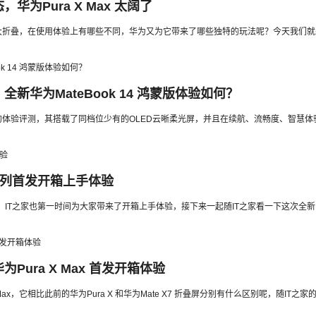
为Pura X Max 太阔了
传统的大折叠，在使用体验上有哪些不同，华为又为它带来了哪些独特的玩法呢？今天我
新华为MateBook 14 鸿蒙版体验如何？
鸿蒙版的体验评测，其搭载了同档位少有的OLED云晰柔光屏，并且在续航、流畅度、智慧
 系列首发开箱上手体验
品，IT之家也第一时间为大家带来了开箱上手体验，接下来一起随IT之家看一下这次全
ura X Max 首发开箱体验
x，它相比此前的华为Pura X 和华为Mate X7 折叠屏分别有什么区别呢，随IT之