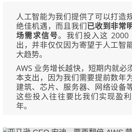
人工智能为我们提供了可以打造
绝佳机遇，而且我们
已收到非常
场需求信号
。我们投入这 200
出，并非仅仅因为寄望于人工智
大趋势。
AWS 业务增长越快，短期内就必
本支出，因为我们需要提前数年
建筑、芯片、服务器、网络设备
这些投入往往要比我们实现盈利
年。