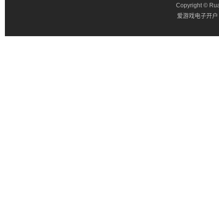
Copyright ©
Ru
爱游戏电子开户