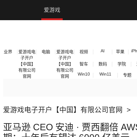
爱游戏电子开户【中国】有限公司官网
爱游戏
电子开
户【中
AI
iP
业界
爱游戏电
电脑
爱游戏电
视频
苹果
子开户
子开户
国】有
【中国】
【中国】
智车
数码
学院
有限公司
有限公司
Win10
Win11
专题
限公司
官网
官网
官网
爱游戏电子开户【中国】有限公司官网
>
亚马逊 CEO 安迪 · 贾西翻倍 A