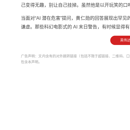
己变得无趣，别让自己挂掉。虽然他是以开玩笑的口
当面对“AI 潜在危害”提问，黄仁勋的回答展现出罕
谦虚。那些科幻电影式的 AI 末日警告，有时候显得
英伟达
广告声明：文内含有的对外跳转链接（包括不限于超链接、二维码、口
包含本声明。