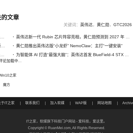
关的文章
关键词：
英伟达
，
黄仁勋
，
GTC2026
黄仁勋回怼玩家“英伟达 DLSS 5 是 AI 垃圾”论：这种看法完全错误，开发者仍有完全控制权
英伟达新一代 Rubin 芯片阵容亮相，黄仁勋预测到 2027 年 AI 芯片有望带来 1 万亿美元收入
英伟达 CEO 黄仁勋：OpenClaw 将像 Windows 一样，是所有企业必备的“新计算机”
黄仁勋推出英伟达版“小龙虾” NemoClaw：主打“一键安装”
AI 迈入“星际时代”：英伟达黄仁勋发布 Space-1 Rubin 模块，推理算力暴涨 25 倍
为智能体 AI 打造“最强大脑”：英伟达首发 BlueField-4 STX 存储架构
评论加载中...
Win10之家
魔方
关于IT之家
|
联系我们
|
加入软媒
|
WAP版
|
网站地图
|
Archiv
IT之家，软媒旗下科技门户网站 - 爱科技，爱这里。
Copyright ©
RuanMei.com
, All Rights Reserved.