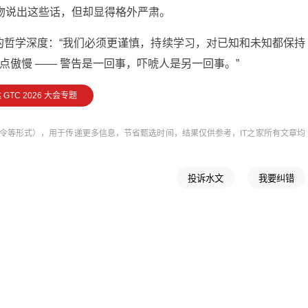
吻说出这些话，但却显得格外严肃。
见的哲学深度：“我们必须更谨慎，持续学习，对已知和未知都保持
有点傲慢 —— 警告是一回事，吓唬人是另一回事。”
 GTC 2026 大会专题
令等形式），用于传递更多信息，节省甄选时间，结果仅供参考，IT之家所有文章均
投诉水文
我要纠错