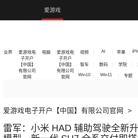
爱游戏电子开户【中国】有限公司官网
爱游戏
电子开
户【中
AI
iP
业界
爱游戏电
电脑
爱游戏电
视频
苹果
子开户
子开户
国】有
【中国】
【中国】
智车
数码
学院
有限公司
有限公司
Win10
Win11
专题
限公司
官网
官网
官网
爱游戏电子开户【中国】有限公司官网
>
雷军：小米 HAD 辅助驾驶全新升级