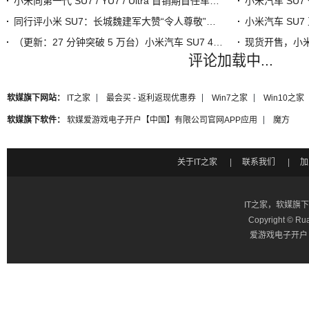
小米向第一代 SU7 / YU7 / Ultra 首销期首任车主赠送定制冰箱贴，限量 15 万份
同行评小米 SU7：长城魏建军大赞“令人尊敬”，蔚来李斌笑称自家乐道难定价
（更新：27 分钟突破 5 万台）小米汽车 SU7 4 分钟大定突破 1 万台、7 分钟破 2 万台，雷军称用户热情很高
评论加载中...
软媒旗下网站：
IT之家
最会买 - 返利返现优惠券
Win7之家
Win10之家
软媒旗下软件：
软媒爱游戏电子开户【中国】有限公司官网APP应用
魔方
关于IT之家
|
联系我们
|
加
IT之家，软媒旗
Copyright ©
Ru
爱游戏电子开户