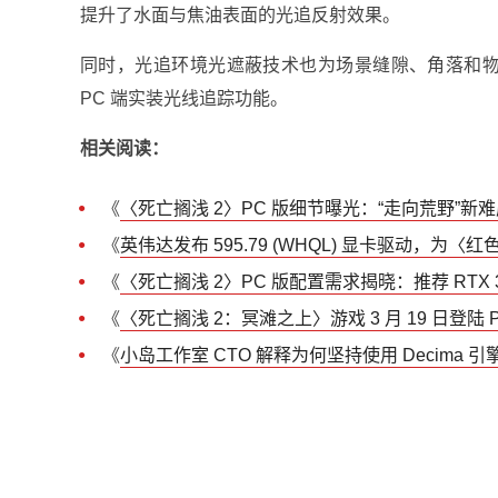
提升了水面与焦油表面的光追反射效果。
同时，光追环境光遮蔽技术也为场景缝隙、角落和物体
PC 端实装光线追踪功能。
相关阅读：
《
〈死亡搁浅 2〉PC 版细节曝光：“走向荒野”新难度、
《
英伟达发布 595.79 (WHQL) 显卡驱动，
《
〈死亡搁浅 2〉PC 版配置需求揭晓：推荐 RTX 30
《
〈死亡搁浅 2：冥滩之上〉游戏 3 月 19 日登陆 PC
《
小岛工作室 CTO 解释为何坚持使用 Decim