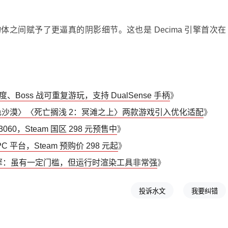
之间赋予了更逼真的阴影细节。这也是 Decima 引擎首次在
Boss 战可重复游玩，支持 DualSense 手柄
》
为〈红色沙漠〉〈死亡搁浅 2：冥滩之上〉两款游戏引入优化适配
》
60，Steam 国区 298 元预售中
》
 平台，Steam 预购价 298 元起
》
a 引擎：虽有一定门槛，但运行时渲染工具非常强
》
投诉水文
我要纠错