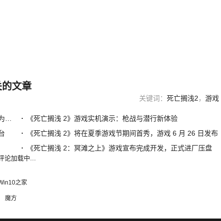
关的文章
关键词：
死亡搁浅2
，
游戏
索尼公布《死亡搁浅 2：冥滩之上》中文配音片段，将免费为 PS5 玩家更新补丁
《死亡搁浅 2》游戏实机演示：枪战与潜行新体验
台
《死亡搁浅 2》将在夏季游戏节期间首秀，游戏 6 月 26 日发布
《死亡搁浅 2：冥滩之上》游戏宣布完成开发，正式进厂压盘
评论加载中...
Win10之家
魔方