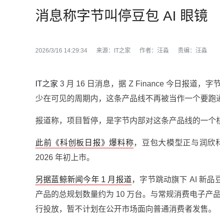
消息称字节叫停豆包 AI 眼镜
2026/3/16 14:29:34
来源：
IT之家
作者：
汪淼
责编：
汪淼
IT之家
3 月 16 日消息，据 Z Finance 今日报道
少在可见的周期内，这条产品线不再被当作一个要跑
报道称，项目暂停，是字节内部对这条产品线的一个
此前《科创板日报》爆料称
，豆包大模型正与润欣科技
2026 年初上市。
另据蓝鲸新闻今年 1 月报道
，字节跳动旗下 AI 
产品的总规划数量约为 10 万台。与常规消费电子产
行投放，暂不计划在公开市场面向普通消费者发售。