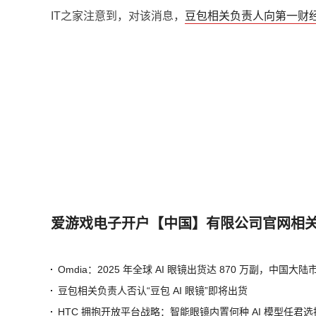
IT之家注意到，对该消息，
豆包相关负责人向第一财
爱游戏电子开户【中国】有限公司官网相
豆包相关负责人否认“豆包 AI 眼镜”即将出货
HTC 拥抱开放平台战略：智能眼镜内置何种 AI 模型任君选