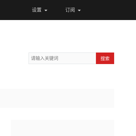
设置
订阅
搜索