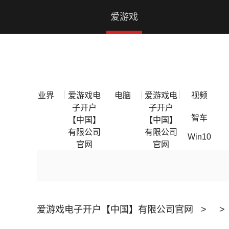
爱游戏电子开户【中国】有限公司官网
爱游戏
电子开
户【中
业界
爱游戏电
电脑
爱游戏电
视频
国】有
子开户
子开户
智车
【中国】
【中国】
限公司
有限公司
有限公司
Win10
官网
官网
官网
爱游戏电子开户【中国】有限公司官网
>
>